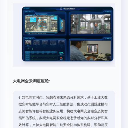
大电网全景调度座舱:
针对电网实时态、预想态和未来态分析需求，基于工业大数
据实时智能平台与实时人工智能算法，集成动态测辨建模与
态势智能评估等智能业务应用，构建大电网安全稳定态势智
能评估系统，实现大电网安全稳定态势感知的实时分析和高
效计算，支持大电网智能主动安全防御体系构建。帮助调度